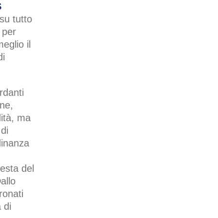
S
su tutto
o per
eglio il
di
rdanti
one,
dità, ma
 di
dinanza
iesta del
allo
ronati
 di