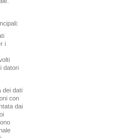
ale.
e
ncipali:
ti
r i
olti
i datori
 dei dati
ioni con
tata dai
oi
gono
nale