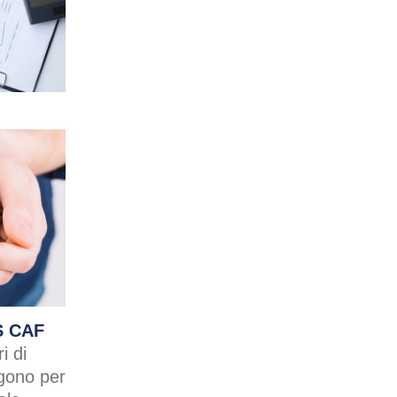
S CAF
i di
lgono per