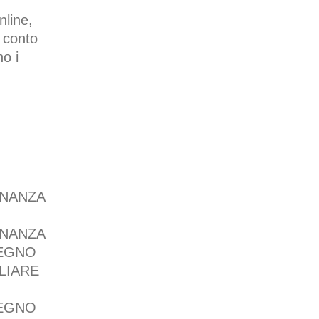
nline,
r conto
o i
INANZA
INANZA
SEGNO
LIARE
SEGNO